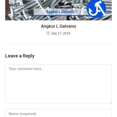
Angkur L Galvanis
July 17, 2019
Leave a Reply
Comment
Enter