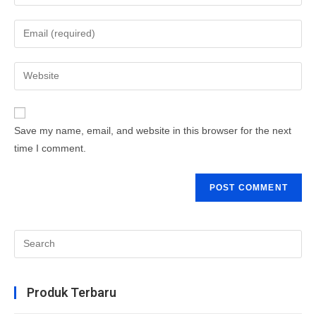
your
name
Enter
or
your
username
email
Enter
to
address
your
comment
to
website
comment
URL
Save my name, email, and website in this browser for the next
(optional)
time I comment.
Search
this
website
Produk Terbaru